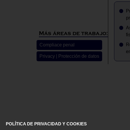
P
p
A
Más áreas de trabajo:
fi
R
Compliace penal
e
Privacy | Protección de datos
POLÍTICA DE PRIVACIDAD Y COOKIES