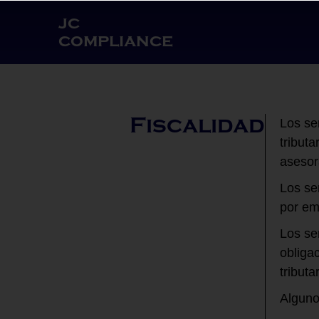
jc
compliance
Fiscalidad
Los se
tribut
asesor
Los se
por em
Los se
obliga
tributa
Alguno